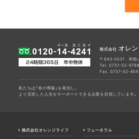
当社のサービス改善を行うために、お客様から
お客様からのご要望、お問い合わせに対する回答を
上記項目に明記する目的の範囲内での利用に限
合には、事前にお客様にその目的を連絡し、承
ただくことができます。
2.個人情報の管理体制
オレン
株式会社
当社は以下の体制で個人情報を管理します。
〒643-0031 和
個人情報の利用を業務上必要な社員だけに制限
Tel.
0737-52-678
システムに保存されている個人情報については
Fax. 0737-52-404
アカウントとパスワードは漏えい、滅失のない
措置を講じます。
私たちは「命の尊厳」を発信し、
3.第三者提供について
より充実した人生をサーポートできる企業を目指しています。
当社は、法令等に基づく場合を除き、原則、当
フレットの発送や代金の請求のためにお客様の
のとし、個人情報をご提供いただくことになり
4.個人情報の取り扱いに関するお問い合
株式会社オレンジライフ
フューネラル
個人情報の取り扱いに関するお問い合わせ、苦