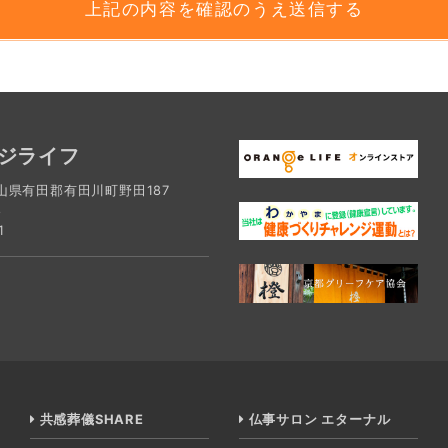
寄せられたご意見やアンケートの結果、ご利用履歴などを利用します
するために、お客様の氏名、住所、e-mailアドレスなどの連絡先
定致します。個人情報をご提供頂く際に明示した目的の範囲を超え
諾を得た上でのみ利用します。新たな目的に同意して頂けない場合は、
ジライフ
歌山県有田郡有田川町野田187
し、個人情報が含まれる媒体などの保管・管理などに関する規則を作
8
、業務上必要な社員だけが利用できるようアカウントとパスワードを
1
よう厳重に管理します。また、ウイルス対策ソフト、ファイヤーウォー
社以外への第三者に対して情報を提供することはありません。但し、当
氏名、住所、電話番号などの連絡先情報を、必要な業者（配送業者など
ます。
わせ、苦情、ご相談窓口
共感葬儀SHARE
仏事サロン エターナル
情、ご相談につきましては、株式会社オレンジライフ本社にご連絡く