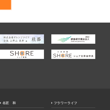
。
情報を利用します。
てお客様の個人情報を利用する必要が生じた場
お客様ご自身の判断により、それを拒否してい
り、個人情報保護のための予防措置を講じます。
用意し、アクセス権限管理を実施します。なお、
ルを設置し、不正アクセスに対して必要な予防
社のサービスおよび商品を提供するためやパン
）への情報提供がなされることに予め同意するも
名匠 和
フラワーライフ
ださい。事実関係を調査したうえで適切かつ迅速