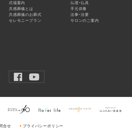
式場案内
仏壇・仏具
共感葬儀とは
手元供養
共感葬儀のお葬式
法事・法要
7
セレモニープラン
サロンのご案内
担当
を執り行い、かつ、ご遺族の方が掲載を同意・希望された場合に、提供
所を近隣住民、取引先などの関係者の皆様に告知し、故人がお世話にな
一切禁止いたします。
禁じます。
理の関係上、異なる場合があります。
弊社までご確認くださるようお願いいたします。
問合せ
プライバシーポリシー