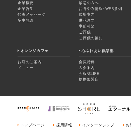
に対処いたします。
企業概要
緊急の方へ
企業哲学
お悔やみ情報・WEB参列
［開示等の受付窓口］
代表メッセージ
式場案内
〒643-0031 和歌山県有田郡有田川町野田18
多事想論
供花注文
株式会社オレンジライフ 個人情報ご相談窓口
事前相談
ご葬儀
5.当サイトの「お悔み情報」について
ご葬儀の後に
当サイトの「お悔み情報」は、弊社にて、葬儀
オレンジカフェ
心ふれあい倶楽部
社会通念上、通夜・葬儀・告別式の日時・場
です。
お店のご案内
会員特典
お悔み情報の二次利用他、その他のご利用は
メニュー
入会案内
会報誌LIFE
お悔み情報を許可なく転載・複製することを
提携加盟店
旧字体などの一部の文字は、コンピュータ処
弔電や供花・供物を送られる場合は、事前に
トップページ
採用情報
インターンシップ
お