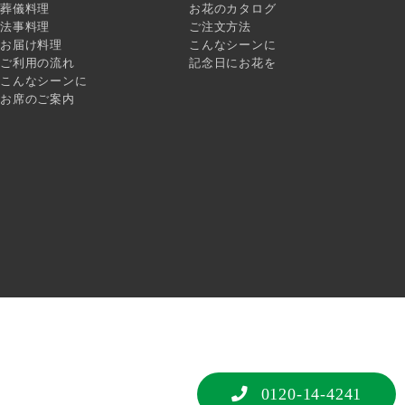
葬儀料理
お花のカタログ
法事料理
ご注文方法
お届け料理
こんなシーンに
ご利用の流れ
記念日にお花を
こんなシーンに
お席のご案内
されているものです。
った方々へのお別れを告げるために掲載するもの
0120-14-4241